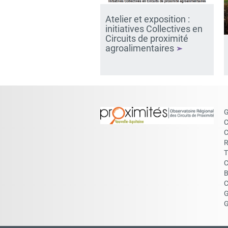
Atelier et exposition :
initiatives Collectives en
Circuits de proximité
agroalimentaires
G
C
C
R
T
C
B
C
G
G