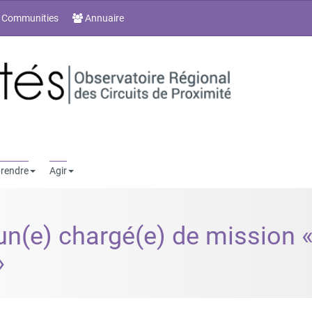
 Communities
Annuaire
rendre
Agir
n(e) chargé(e) de mission « 
»