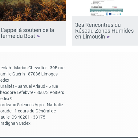
3es Rencontres du
L’appel à soutien de la
Réseau Zones Humides
ferme du Bost
en Limousin
eolab - Marius Chevallier - 39E rue
amille Guérin - 87036 Limoges
edex
uralités - Samuel Arlaud - 5 rue
héodore Lefebvre - 86073 Poitiers
edex 9
ordeaux Sciences Agro - Nathalie
orade - 1 cours du Général de
aulle, CS 40201 - 33175
radignan Cedex