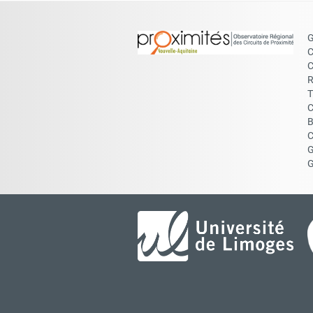
G
C
C
R
T
C
B
C
G
G