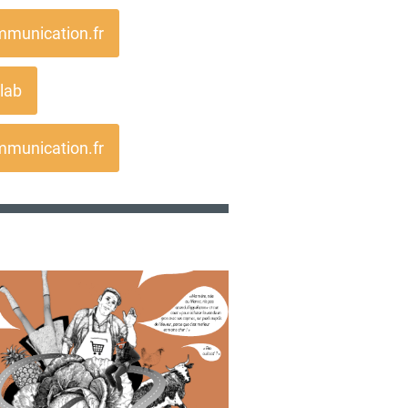
mmunication.fr
lab
mmunication.fr