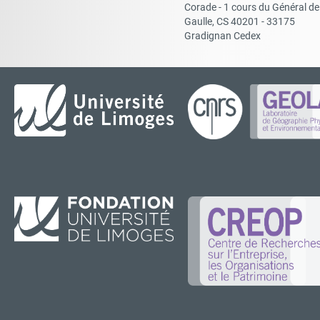
Corade - 1 cours du Général de
Gaulle, CS 40201 - 33175
Gradignan Cedex