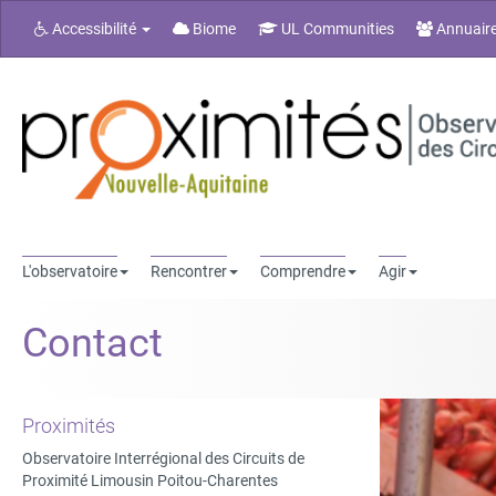
Accessibilité
Biome
UL Communities
Annuair
L'observatoire
Rencontrer
Comprendre
Agir
Contact
Proximités
Observatoire Interrégional des Circuits de
Proximité Limousin Poitou-Charentes