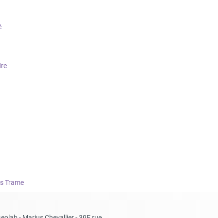
é
dre
fs Trame
eolab - Marius Chevallier - 39E rue