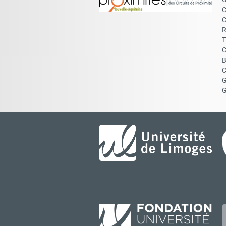
C
C
R
T
C
B
C
G
G